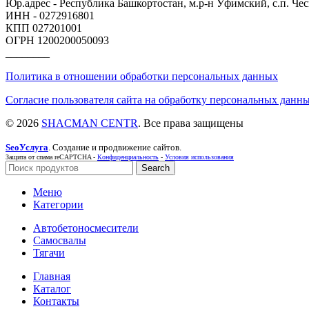
Юр.адрес - Республика Башкортостан, м.р-н Уфимский, с.п. Чесн
ИНН - 0272916801
КПП 027201001
ОГРН 1200200050093
________
Политика в отношении обработки персональных данных
Согласие пользователя сайта на обработку персональных данны
© 2026
SHACMAN CENTR
. Все права защищены
SeoУслуга
. Создание и продвижение сайтов.
Защита от спама reCAPTCHA -
Конфиденциальность
-
Условия использования
Search
Меню
Категории
Автобетоносмесители
Самосвалы
Тягачи
Главная
Каталог
Контакты