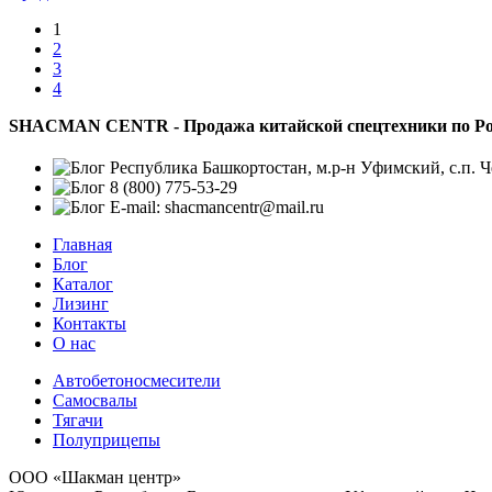
1
2
3
4
SHACMAN CENTR - Продажа китайской спецтехники по Ро
Республика Башкортостан, м.р-н Уфимский, с.п. Че
8 (800) 775-53-29
E-mail: shacmancentr@mail.ru
Главная
Блог
Каталог
Лизинг
Контакты
О нас
Автобетоносмесители
Самосвалы
Тягачи
Полуприцепы
ООО «Шакман центр»