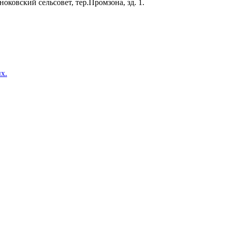
оковский сельсовет, тер.Промзона, зд. 1.
х.