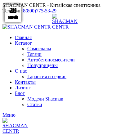
SHACMAN CENTR - Китайская спецтехника
23
23
18
26
14
29
20
20
20
20
Телефон:
8(800)775-53-29
ИЮН
ИЮН
ИЮЛ
МАЙ
ФЕВ
ФЕВ
ФЕВ
ФЕВ
АПР
АПР
Главная
Каталог
Самосвалы
Тягачи
Автобетоносмесители
Полуприцепы
О нас
Гарантия и сервис
Контакты
Лизинг
Блог
Модели Shacman
Статьи
Меню