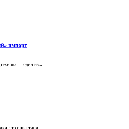
ый» импорт
техника — один из...
ки, это инвестици...