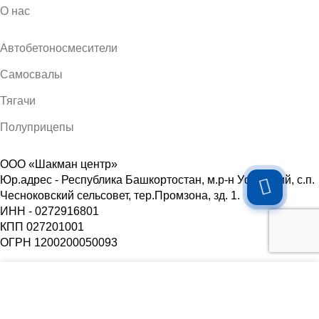
О нас
Автобетоносмесители
Самосвалы
Тягачи
Полуприцепы
ООО «Шакман центр»
Юр.адрес - Республика Башкортостан, м.р-н Уфимский, с.п.
Чесноковский сельсовет, тер.Промзона, зд. 1.
ИНН - 0272916801
КПП 027201001
ОГРН 1200200050093
________
Политика в отношении обработки персональных данных
Наш сайт использует файлы cookie. Продолжая его
использование, вы соглашаетесь на обработку
Согласие пользователя сайта на обработку персональных
персональных данных в соответствии с законом