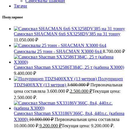
Самосвалы Шакман
Тягачи
Популярное
Самосвал SHACMAN 6х6 SX3258DV385 на 31 тонну
11.050.000
₽
Самосвалы 25 тонн - SHACMAN X3000 6x4
8.700.000
₽
Самосвал Shacman SX32586Т384C, 25 т (кабина X3000)
9.400.000
₽
Полуприцеп
TDZ9400XXY (13 метров)
3.600.000
₽
Первоначальная
цена составляла 3.600.000 ₽.
2.500.000
₽
Текущая цена:
2.500.000 ₽.
Самосвал Shacman SX33186V366С, 8x4, 440л.с. (кабина
Х3000)
10.000.000
₽
Первоначальная цена составляла
10.000.000 ₽.
9.200.000
₽
Текущая цена: 9.200.000 ₽.