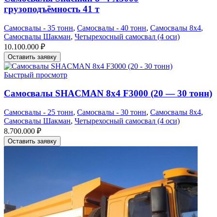
грузоподъёмность 41 т
Самосвалы - 35 тонн
,
Самосвалы - 40 тонн
,
Самосвалы 8х4
,
Самосвалы Шакман
,
Четырехосный самосвал (4 оси)
10.100.000
₽
Оставить заявку
Быстрый просмотр
Самосвалы SHACMAN 8х4 F3000 (20 — 30 тонн)
Самосвалы - 25 тонн
,
Самосвалы - 30 тонн
,
Самосвалы 8х4
,
Самосвалы Шакман
,
Четырехосный самосвал (4 оси)
8.700.000
₽
Оставить заявку