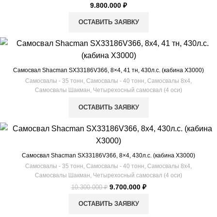
9.800.000
₽
ОСТАВИТЬ ЗАЯВКУ
Самосвал Shacman SX33186V366, 8×4, 41 тн, 430л.с. (кабина Х3000)
Самосвалы - 35 тонн
,
Самосвалы - 40 тонн
,
Самосвалы 8х4
,
Самосвалы Шакман
,
Четырехосный самосвал (4 оси)
ОСТАВИТЬ ЗАЯВКУ
-6%
Самосвал Shacman SX33186V366, 8×4, 430л.с. (кабина Х3000)
Самосвалы - 35 тонн
,
Самосвалы - 40 тонн
,
Самосвалы 8х4
,
Самосвалы Шакман
,
Четырехосный самосвал (4 оси)
Первоначальная
Текущая
9.700.000
₽
10.300.000
₽
цена
цена:
ОСТАВИТЬ ЗАЯВКУ
составляла
9.700.000 ₽.
10.300.000 ₽.