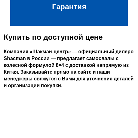
Гарантия, которая покрывает все
Гарантия
поломки, не связанные с неправильной
эксплуатацией техники.
Купить по доступной цене
Компания «Шакман-центр» — официальный дилеро
Shacman в России — предлагает самосвалы с
колесной формулой 8×4 с доставкой напрямую из
Китая. Заказывайте прямо на сайте и наши
менеджеры свяжутся с Вами для уточнения деталей
и организации покупки.