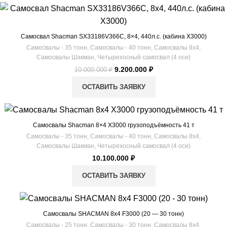
-8%
Самосвал Shacman SX33186V366С, 8×4, 440л.с. (кабина Х3000)
Самосвалы - 35 тонн
,
Самосвалы - 40 тонн
,
Самосвалы 8х4
,
Самосвалы Шакман
,
Четырехосный самосвал (4 оси)
Первоначальная
Текущая
9.200.000
₽
10.000.000
₽
цена
цена:
ОСТАВИТЬ ЗАЯВКУ
составляла
9.200.000 ₽.
10.000.000 ₽.
Самосвалы Shacman 8×4 X3000 грузоподъёмность 41 т
Самосвалы - 35 тонн
,
Самосвалы - 40 тонн
,
Самосвалы 8х4
,
Самосвалы Шакман
,
Четырехосный самосвал (4 оси)
10.100.000
₽
ОСТАВИТЬ ЗАЯВКУ
Самосвалы SHACMAN 8х4 F3000 (20 — 30 тонн)
Самосвалы - 25 тонн
,
Самосвалы - 30 тонн
,
Самосвалы 8х4
,