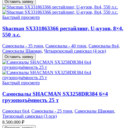
Оставить заявку
Быстрый просмотр
Shacman SX331863366 рестайлинг, U-кузов, 8×4,
550 л.с.
Самосвалы - 35 тонн
,
Самосвалы - 40 тонн
,
Самосвалы 8х4
,
Самосвалы Шакман
,
Четырехосный самосвал (4 оси)
Оставить заявку
Быстрый просмотр
Самосвалы SHACMAN SX3258DR384 6×4
грузоподъёмность 25 т
Самосвал 6х4
,
Самосвалы - 25 тонн
,
Самосвалы Шакман
,
Трехосный самосвал (3 оси)
8.500.000
₽