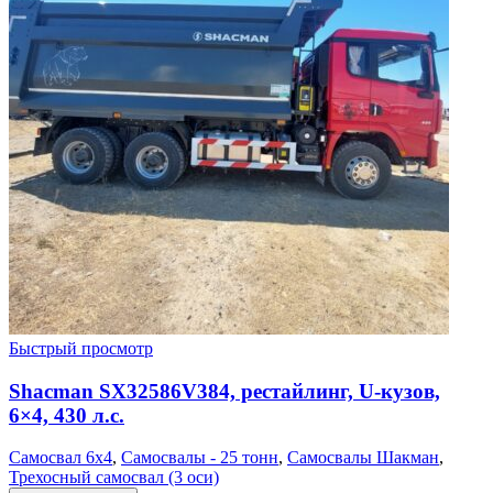
Быстрый просмотр
Shacman SX32586V384, рестайлинг, U-кузов,
6×4, 430 л.с.
Самосвал 6х4
,
Самосвалы - 25 тонн
,
Самосвалы Шакман
,
Трехосный самосвал (3 оси)