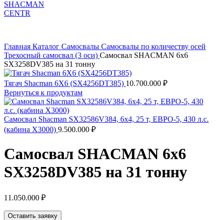
Главная
Каталог
Самосвалы
Самосвалы по количеству осей
Трехосный самосвал (3 оси)
Самосвал SHACMAN 6х6
SX3258DV385 на 31 тонну
Тягач Shacman 6X6 (SX4256DT385)
10.700.000
₽
Вернуться к продуктам
Самосвал Shacman SX32586V384, 6x4, 25 т, ЕВРО-5, 430 л.с.
(кабина X3000)
9.500.000
₽
Самосвал SHACMAN 6х6
SX3258DV385 на 31 тонну
11.050.000
₽
Оставить заявку