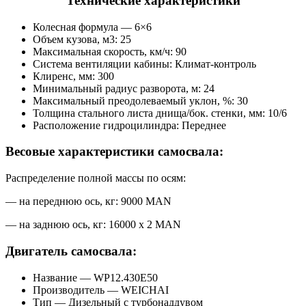
Технические характеристики
Колесная формула — 6×6
Объем кузова, м3: 25
Максимальная скорость, км/ч: 90
Система вентиляции кабины: Климат-контроль
Клиренс, мм: 300
Минимальный радиус разворота, м: 24
Максимальный преодолеваемый уклон, %: 30
Толщина стального листа днища/бок. стенки, мм: 10/
6
Расположение гидроцилиндра: Переднее
Весовые характеристики самосвала:
Распределение полной массы по осям:
— на переднюю ось, кг: 9000
MAN
— на заднюю ось, кг: 16000 х 2
MAN
Двигатель самосвала:
Название — WP1
2
.430
E50
Производитель — WEICHAI
Тип — Дизельный с турбонаддувом