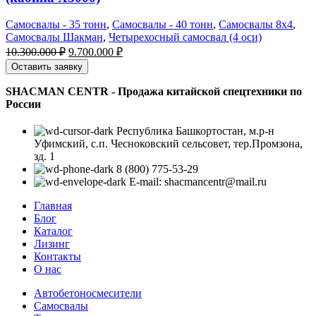
Самосвалы - 35 тонн
,
Самосвалы - 40 тонн
,
Самосвалы 8х4
,
Самосвалы Шакман
,
Четырехосный самосвал (4 оси)
Первоначальная
Текущая
10.300.000
₽
9.700.000
₽
цена
цена:
Оставить заявку
составляла
9.700.000 ₽.
10.300.000 ₽.
SHACMAN CENTR - Продажа китайской спецтехники по
России
Республика Башкортостан, м.р-н
Уфимский, с.п. Чесноковский сельсовет, тер.Промзона,
зд. 1
8 (800) 775-53-29
E-mail: shacmancentr@mail.ru
Главная
Блог
Каталог
Лизинг
Контакты
О нас
Автобетоносмесители
Самосвалы