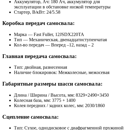
Аккумулятор, Ач: 180 Ач, аккумулятор для
эксплуатации в обстановке низкой температуры
Стартер, В/кВт: 24/5.58
Коробка передач самосвала:
Марка — Fast Fuller,
12
JS
D
Х220
TA
Тип — Механическая, двенадцатиступенчатая
Кол-во передач — Вперед –
12
, назад –
2
Главная передача самосвала:
Тип: двойная, разнесенная
Наличие блокировок: Межколесные, межосевая
Габаритные размеры шасси самосвала:
Длина / Ширина / Высота, мм: 8329×2490×3450
Колесная база, мм: 3775 + 1400
Колея передних / задних колес, мм: 2030/1860
Сцепление самосвала:
Тип: Сухое, однодисковое c диафрагменной пружиной